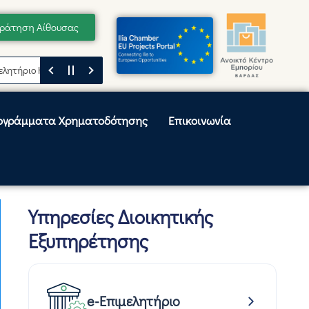
ράτηση Αίθουσας
ήριο Ηλείας
Μήνυμα του Προέδρου του Επιμελητηρίου Ηλείας, Κωνσταν
ογράμματα Χρηματοδότησης
Επικοινωνία
Υπηρεσίες Διοικητικής
Εξυπηρέτησης
e-Επιμελητήριο