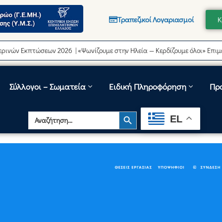
Τραπεζικοί Λογαριασμοί
Κ
ν Εκπτώσεων 2026 | «Ψωνίζουμε στην Ηλεία — Κερδίζουμε όλοι» Επιμελητ
Σύλλογοι – Σωματεία
Ειδική Πληροφόρηση
Πρ
Search Button
Search
EL
for: