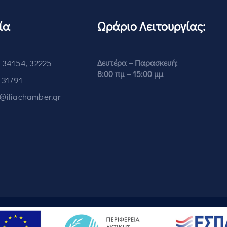
ία
Ωράριο Λειτουργίας:
 34154, 32225
Δευτέρα – Παρασκευή:
8:00 πμ – 15:00 μμ
 31791
o@iliachamber.gr