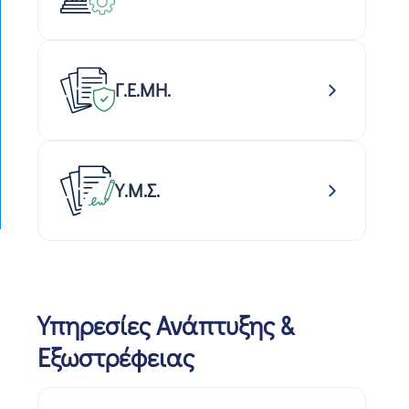
Γ.Ε.ΜΗ.
Υ.Μ.Σ.
Υπηρεσίες Ανάπτυξης &
Εξωστρέφειας