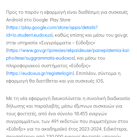
Προς το παρόν η εφαρμογή είναι διαθέσιμη για συσκευές
Android στο Google Play Store
(
https://play.google.com/store/apps/details?
id=io.student.eudoxus
), καθώς επίσης και μέσω του gov.gr,
στην υπηρεσία «Συγγράμματα – Εύδοξος»
(
https://www.gov.gr/ipiresies/ekpaideuse/panepistemia-kai-
phoitese/suggrammata-eudoxos
), και μέσω του
πληροφοριακού συστήματος «Εύδοξος»
(
https://eudoxus.gr/registerlogin
). Επιπλέον, σύντομα η
εφαρμογή θα διατίθεται και για συσκευές iOS.
Με τη νέα εφαρμογή διευκολύνεται η συνολική διαδικασία
δήλωσης και παραλαβής, μέσω έξυπνων συσκευών για
τους φοιτητές, από ένα σύνολο 18.455 ενεργών
συγγραμμάτων, των 491 εκδοτών που συμμετέχουν στον
«Εύδοξο» για το ακαδημαϊκό έτος 2023-2024. Ειδικότερα,
περισσότεροι από 230.000 ενεργοί φοιτητές μπορούν