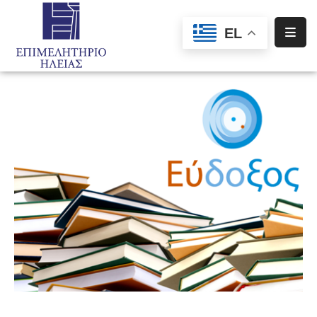
EL
Αρχική
Υπηρεσίες
Ενημέρωση
Σύλλογοι
–
Σωματεία
Ειδική
Πληροφόρηση
Προγράμματα
Χρηματοδότησης