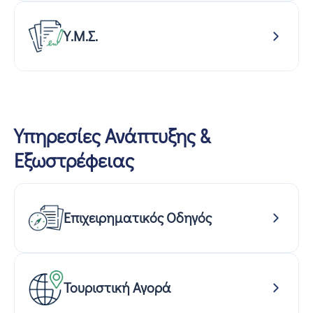
Υ.Μ.Σ.
Υπηρεσίες Ανάπτυξης &
Εξωστρέφειας
Επιχειρηματικός Οδηγός
Τουριστική Αγορά