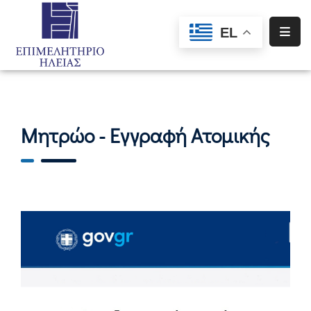
EL
Αρχική
Υπηρεσίες
Ενημέρωση
Μητρώο - Εγγραφή Ατομικής
Σύλλογοι
–
Σωματεία
Ειδική
Πληροφόρηση
Προγράμματα
Χρηματοδότησης