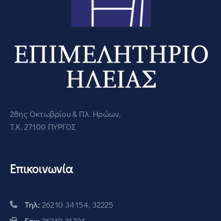
28ης Οκτωβρίου & Πλ. Ηρώων,
Τ.Κ. 27100 ΠΥΡΓΟΣ
Επικοινωνία
Τηλ:
26210 34154, 32225
Fax:
26210 31791