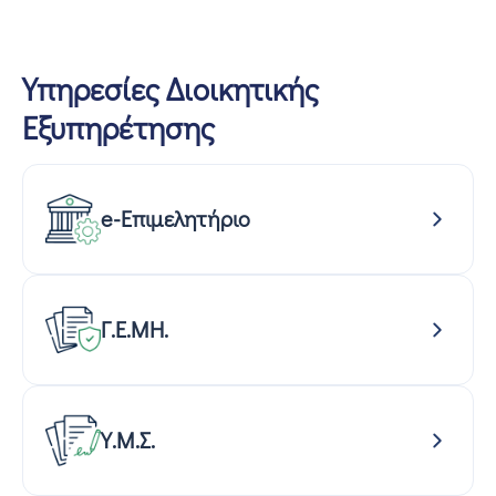
Υπηρεσίες Διοικητικής
Εξυπηρέτησης
e-Επιμελητήριο
Γ.Ε.ΜΗ.
Υ.Μ.Σ.