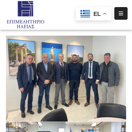
EL
Αρχική
Υπηρεσίες
Ενημέρωση
Σύλλογοι
–
Σωματεία
Ειδική
Πληροφόρηση
Προγράμματα
Χρηματοδότησης