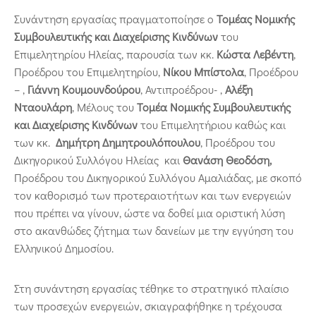
Συνάντηση εργασίας πραγματοποίησε ο
Τομέας Νομικής
Συμβουλευτικής και Διαχείρισης Κινδύνων
του
Επιμελητηρίου Ηλείας, παρουσία των κκ.
Κώστα Λεβέντη
,
Προέδρου του Επιμελητηρίου,
Νίκου Μπίστολα
, Προέδρου
– ,
Γιάννη Κουμουνδούρου
, Αντιπροέδρου- ,
Αλέξη
Νταουλάρη
, Μέλους του
Τομέα
Νομικής Συμβουλευτικής
και Διαχείρισης Κινδύνων
του Επιμελητήριου καθώς και
των κκ.
Δημήτρη Δημητρουλόπουλου
, Προέδρου του
Δικηγορικού Συλλόγου Ηλείας και
Θανάση Θεοδόση,
Προέδρου του Δικηγορικού Συλλόγου Αμαλιάδας, με σκοπό
τον καθορισμό των προτεραιοτήτων και των ενεργειών
που πρέπει να γίνουν, ώστε να δοθεί μια οριστική λύση
στο ακανθώδες ζήτημα των δανείων με την εγγύηση του
Ελληνικού Δημοσίου.
Στη συνάντηση εργασίας τέθηκε το στρατηγικό πλαίσιο
των προσεχών ενεργειών, σκιαγραφήθηκε η τρέχουσα