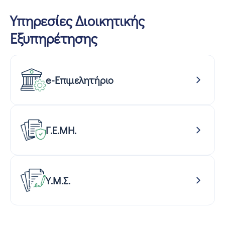
Υπηρεσίες Διοικητικής
Εξυπηρέτησης
e-Επιμελητήριο
Γ.Ε.ΜΗ.
Υ.Μ.Σ.