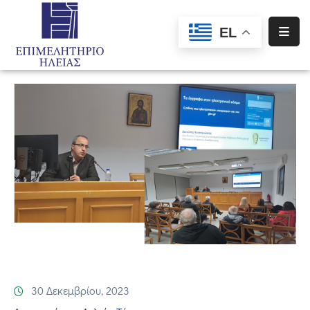
EL
Αρχική
Υπηρεσίες
Ενημέρωση
Σύλλογοι
–
Σωματεία
Ειδική
Πληροφόρηση
Προγράμματα
Χρηματοδότησης
30 Δεκεμβρίου, 2023