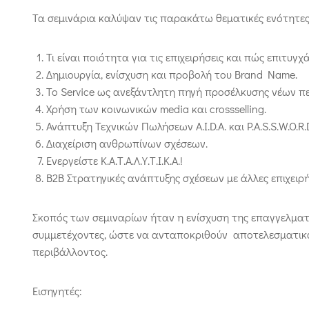
Τα σεμινάρια καλύψαν τις παρακάτω θεματικές ενότητες
Τι είναι ποιότητα για τις επιχειρήσεις και πώς επιτυγχ
Δημιουργία, ενίσχυση και προβολή του Brand Name.
Το Service ως ανεξάντλητη πηγή προσέλκυσης νέων π
Χρήση των κοινωνικών media και crossselling.
Ανάπτυξη Τεχνικών Πωλήσεων A.I.D.A. και P.A.S.S.W.O.R.
Διαχείριση ανθρωπίνων σχέσεων.
Ενεργείστε Κ.Α.Τ.Α.Λ.Υ.Τ.Ι.Κ.Α.!
Β2Β Στρατηγικές ανάπτυξης σχέσεων με άλλες επιχειρή
Σκοπός των σεμιναρίων ήταν η ενίσχυση της επαγγελματ
συμμετέχοντες, ώστε να ανταποκριθούν αποτελεσματικά 
περιβάλλοντος.
Εισηγητές: