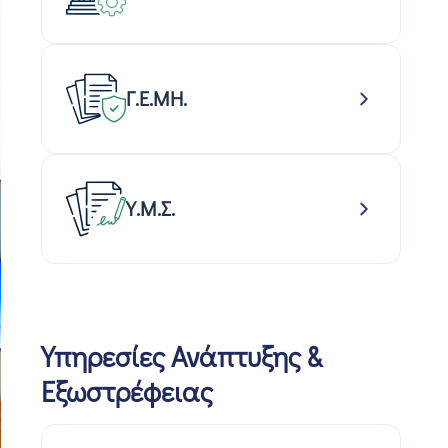
Γ.Ε.ΜΗ.
Υ.Μ.Σ.
Υπηρεσίες Ανάπτυξης &
Εξωστρέφειας