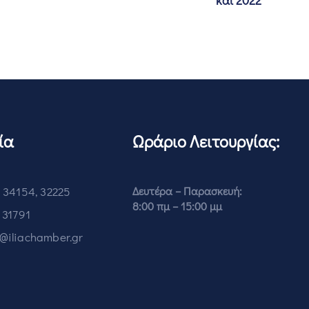
και 2022
ία
Ωράριο Λειτουργίας:
 34154, 32225
Δευτέρα – Παρασκευή:
8:00 πμ – 15:00 μμ
 31791
o@iliachamber.gr