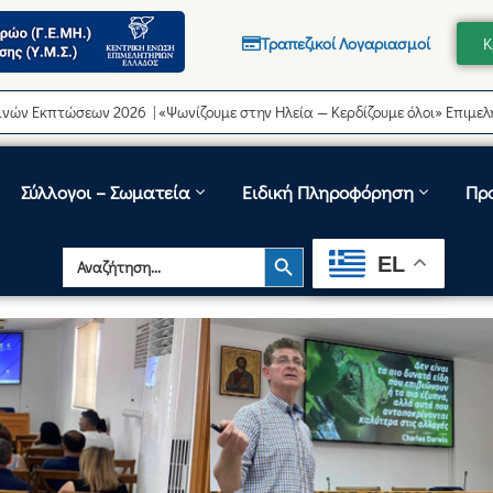
Τραπεζικοί Λογαριασμοί
Κ
ώσεων 2026 | «Ψωνίζουμε στην Ηλεία — Κερδίζουμε όλοι» Επιμελητήριο 
Σύλλογοι – Σωματεία
Ειδική Πληροφόρηση
Πρ
Search Button
Search
EL
for: