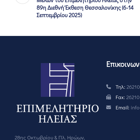
Μελών του Επιμελητηρίου Ηλείας στην
89η Διεθνή Έκθεση Θεσσαλονίκης (6-14
Σεπτεμβρίου 2025)
Επικοινων
Τηλ:
26210
Fax:
26210
Email:
inf
28ης Οκτωβρίου & Πλ. Ηρώων,