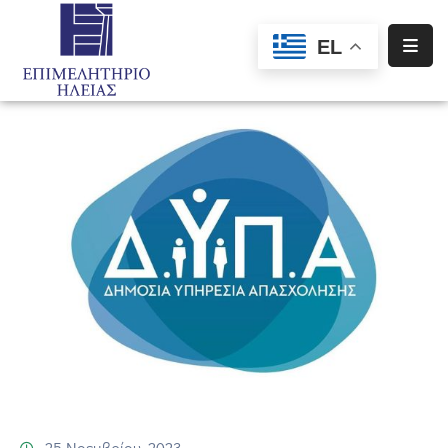
EL
Αρχική
Υπηρεσίες
Ενημέρωση
Σύλλογοι
–
Σωματεία
Ειδική
Πληροφόρηση
Προγράμματα
Χρηματοδότησης
25 Νοεμβρίου, 2023