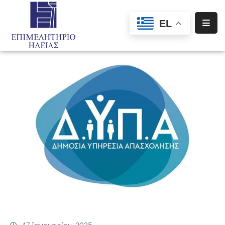
EL
Αρχική
Υπηρεσίες
Ενημέρωση
Σύλλογοι
–
Σωματεία
Ειδική
Πληροφόρηση
Προγράμματα
Χρηματοδότησης
17 Ιανουαρίου, 2025