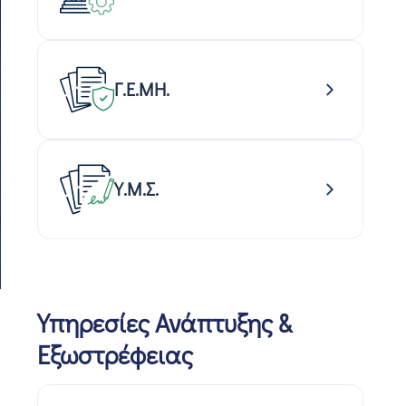
Γ.Ε.ΜΗ.
Υ.Μ.Σ.
Υπηρεσίες Ανάπτυξης &
Εξωστρέφειας