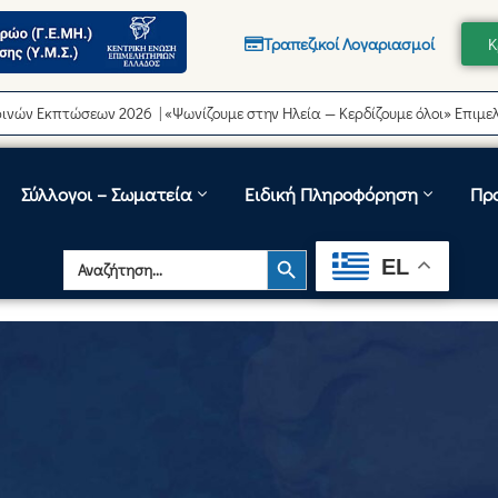
Τραπεζικοί Λογαριασμοί
Κ
τώσεων 2026 | «Ψωνίζουμε στην Ηλεία — Κερδίζουμε όλοι» Επιμελητήριο
Σύλλογοι – Σωματεία
Ειδική Πληροφόρηση
Πρ
Search Button
Search
EL
for: