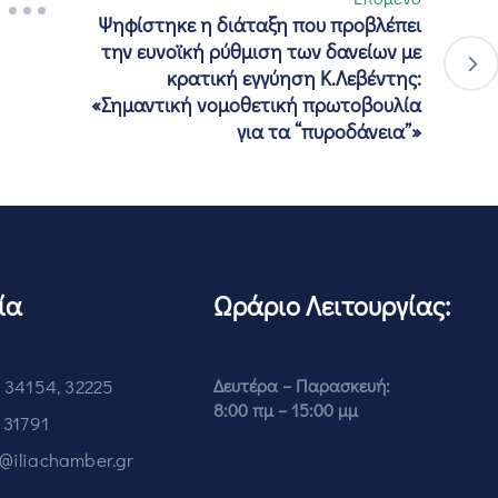
Ψηφίστηκε η διάταξη που προβλέπει
την ευνοϊκή ρύθμιση των δανείων με
κρατική εγγύηση Κ.Λεβέντης:
«Σημαντική νομοθετική πρωτοβουλία
για τα “πυροδάνεια”»
ία
Ωράριο Λειτουργίας:
 34154, 32225
Δευτέρα – Παρασκευή:
8:00 πμ – 15:00 μμ
 31791
o@iliachamber.gr