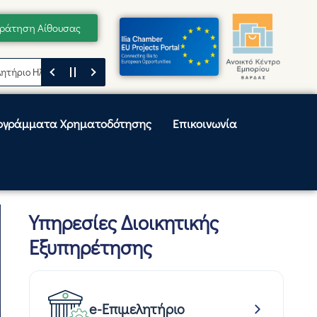
ράτηση Αίθουσας
 Ηλείας
Μήνυμα του Προέδρου του Επιμελητηρίου Ηλείας, Κωνσταντίνο
ογράμματα Χρηματοδότησης
Επικοινωνία
Υπηρεσίες Διοικητικής
Εξυπηρέτησης
e-Επιμελητήριο