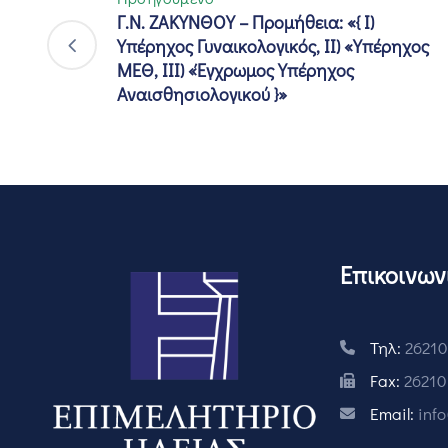
Γ.Ν. ΖΑΚΥΝΘΟΥ – Προμήθεια: «{ Ι)
Υπέρηχος Γυναικολογικός, ΙΙ) «Υπέρηχος
ΜΕΘ, ΙΙΙ) «Έγχρωμος Υπέρηχος
Αναισθησιολογικού }»
Επικοινων
Τηλ:
26210
Fax:
26210
Email:
inf