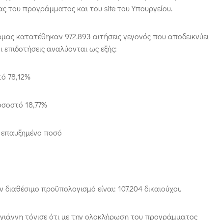
ς του προγράμματος και του site του Υπουργείου.
ρμας κατατέθηκαν 972.893 αιτήσεις γεγονός που αποδεικνύει
 επιδοτήσεις αναλύονται ως εξής:
τό 78,12%
οσοστό 18,77%
ε επαυξημένο ποσό
διαθέσιμο προϋπολογισμό είναι: 107.204 δικαιούχοι.
ογιάννη τόνισε ότι με την ολοκλήρωση του προγράμματος