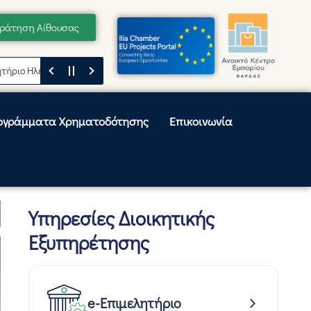
ράτηση Αίθουσας
λείας
Μήνυμα του Προέδρου του Επιμελητηρίου Ηλείας, Κωνσταντίνου 
ογράμματα Χρηματοδότησης
Επικοινωνία
Υπηρεσίες Διοικητικής
Εξυπηρέτησης
e-Επιμελητήριο