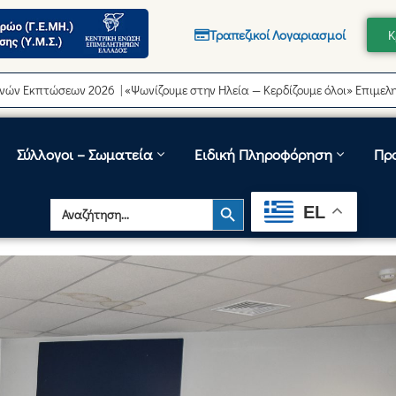
Τραπεζικοί Λογαριασμοί
Κ
σεων 2026 | «Ψωνίζουμε στην Ηλεία — Κερδίζουμε όλοι» Επιμελητήριο Η
Σύλλογοι – Σωματεία
Ειδική Πληροφόρηση
Πρ
Search Button
Search
EL
for: