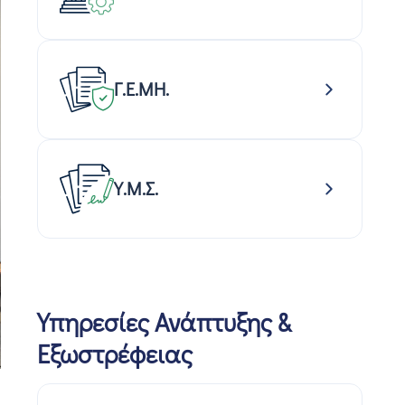
Γ.Ε.ΜΗ.
Υ.Μ.Σ.
Υπηρεσίες Ανάπτυξης &
Εξωστρέφειας