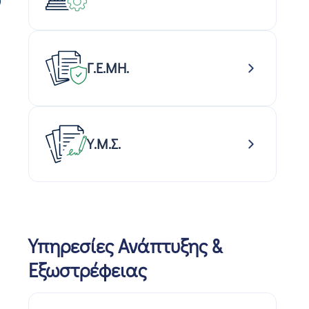
Γ.Ε.ΜΗ.
Υ.Μ.Σ.
Υπηρεσίες Ανάπτυξης &
Εξωστρέφειας