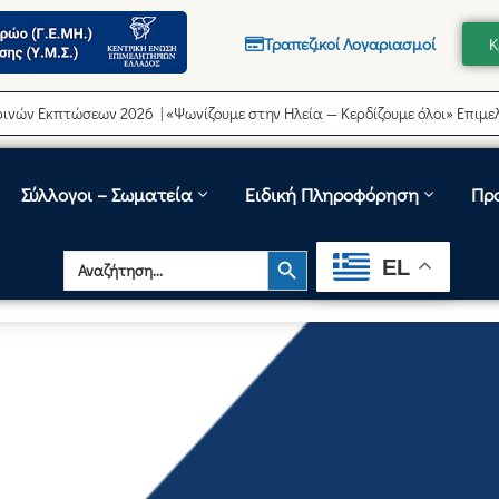
Τραπεζικοί Λογαριασμοί
Κ
κπτώσεων 2026 | «Ψωνίζουμε στην Ηλεία — Κερδίζουμε όλοι» Επιμελητήρ
Σύλλογοι – Σωματεία
Ειδική Πληροφόρηση
Πρ
Search Button
Search
EL
for: