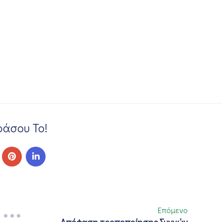
άσου Το!
Επόμενο
Απόφαση τροποποίησης Συχνών