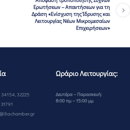
Ερωτήσεων – Απαντήσεων για τη
Δράση «Ενίσχυση της Ίδρυσης και
Λειτουργίας Νέων Μικρομεσαίων
Επιχειρήσεων»
ία
Ωράριο Λειτουργίας:
 34154, 32225
Δευτέρα – Παρασκευή:
8:00 πμ – 15:00 μμ
 31791
o@iliachamber.gr