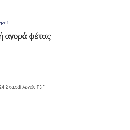
ηγοί
ή αγορά φέτας
 2 ca.pdf Αρχείο PDF