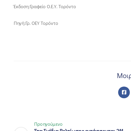
Έκδοση:Γραφείο Ο.Ε.Υ. Τορόντο
Πηγή:Γρ. ΟΕΥ Τορόντο
Μοιρ
Προηγούμενο
Στα Σχέδια Βελτίωσης εντάσσονται 211