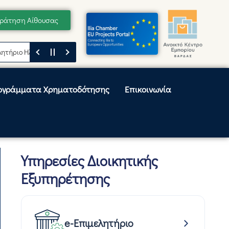
ράτηση Αίθουσας
ιο Ηλείας
Μήνυμα του Προέδρου του Επιμελητηρίου Ηλείας, Κωνσταντί
ογράμματα Χρηματοδότησης
Επικοινωνία
Υπηρεσίες Διοικητικής
Εξυπηρέτησης
e-Επιμελητήριο