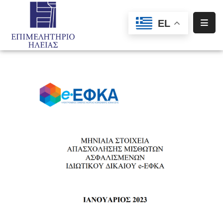
EL
Αρχική
Υπηρεσίες
Ενημέρωση
Σύλλογοι
–
Σωματεία
Ειδική
Πληροφόρηση
Προγράμματα
Χρηματοδότησης