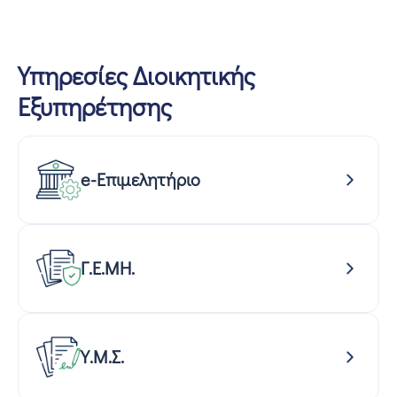
Υπηρεσίες Διοικητικής
Εξυπηρέτησης
e-Επιμελητήριο
Γ.Ε.ΜΗ.
Υ.Μ.Σ.