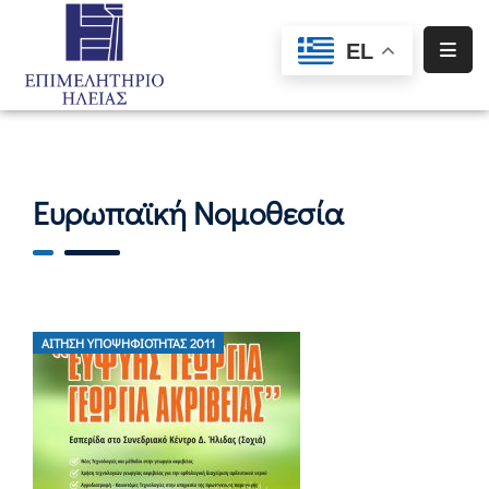
EL
Αρχική
Υπηρεσίες
Ενημέρωση
Ευρωπαϊκή Νομοθεσία
Σύλλογοι
–
Σωματεία
Ειδική
ΑΊΤΗΣΗ ΥΠΟΨΗΦΙΌΤΗΤΑΣ 2011
Πληροφόρηση
Προγράμματα
Χρηματοδότησης