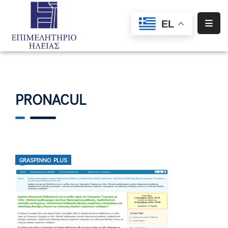
EL
Αρχική
Υπηρεσίες
Ενημέρωση
PRONACUL
Σύλλογοι
–
Σωματεία
Ειδική
GRASPINNO PLUS
Πληροφόρηση
Προγράμματα
Χρηματοδότησης