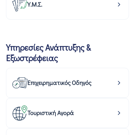
Υ.Μ.Σ.
Υπηρεσίες Ανάπτυξης &
Εξωστρέφειας
Επιχειρηματικός Οδηγός
Τουριστική Αγορά