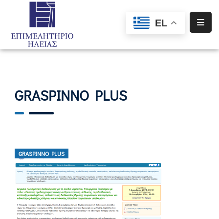
EL
Αρχική
Υπηρεσίες
Ενημέρωση
GRASPINNO PLUS
Σύλλογοι
–
Σωματεία
Ειδική
GRASPINNO PLUS
Πληροφόρηση
Προγράμματα
Χρηματοδότησης