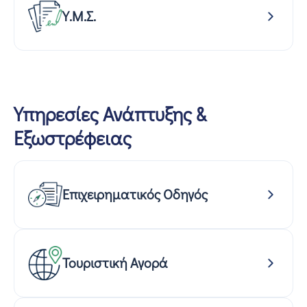
Υ.Μ.Σ.
Υπηρεσίες Ανάπτυξης &
Εξωστρέφειας
Επιχειρηματικός Οδηγός
Τουριστική Αγορά