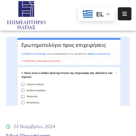
EL
Αρχική
Υπηρεσίες
Ενημέρωση
Σύλλογοι
–
Σωματεία
Ειδική
Πληροφόρηση
Προγράμματα
Χρηματοδότησης
23 Νοεμβρίου, 2024
Ειδική Πληροφόρηση