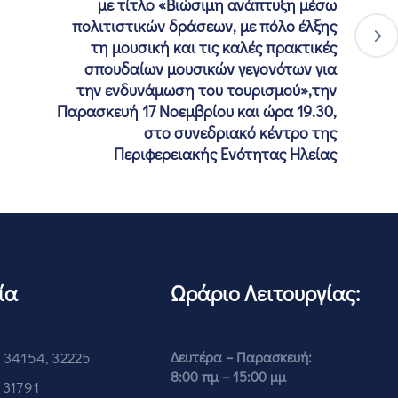
με τίτλο «Βιώσιμη ανάπτυξη μέσω
πολιτιστικών δράσεων, με πόλο έλξης
τη μουσική και τις καλές πρακτικές
σπουδαίων μουσικών γεγονότων για
την ενδυνάμωση του τουρισμού»,την
Παρασκευή 17 Νοεμβρίου και ώρα 19.30,
στο συνεδριακό κέντρο της
Περιφερειακής Ενότητας Ηλείας
ία
Ωράριο Λειτουργίας:
 34154, 32225
Δευτέρα – Παρασκευή:
8:00 πμ – 15:00 μμ
 31791