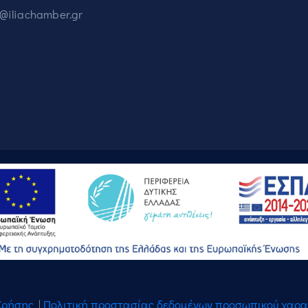
o@iliachamber.gr
Χρήσης
|
Πολιτική προστασίας δεδομένων προσωπικού χαρ