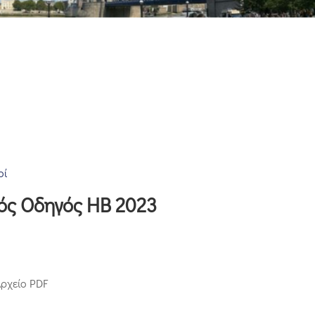
οί
ός Οδηγός ΗΒ 2023
Αρχείο PDF