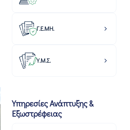
Γ.Ε.ΜΗ.
Υ.Μ.Σ.
Υπηρεσίες Ανάπτυξης &
Εξωστρέφειας