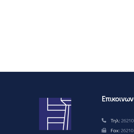
Επικοινων
Τηλ:
26210
Fax:
26210