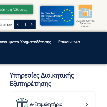
ράτηση Αίθουσας
ριο Ηλείας
Μήνυμα του Προέδρου του Επιμελητηρίου Ηλείας, Κωνσταντ
ογράμματα Χρηματοδότησης
Επικοινωνία
Υπηρεσίες Διοικητικής
Εξυπηρέτησης
e-Επιμελητήριο