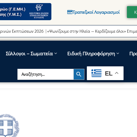
Τραπεζικοί Λογαριασμοί
Κ
Εκπτώσεων 2026 | «Ψωνίζουμε στην Ηλεία — Κερδίζουμε όλοι» Επιμελητή
Σύλλογοι – Σωματεία
Ειδική Πληροφόρηση
Πρ
Search Button
Search
EL
for: