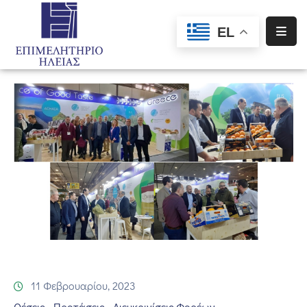
EL
Αρχική
Υπηρεσίες
Ενημέρωση
Σύλλογοι
–
Σωματεία
Ειδική
Πληροφόρηση
Προγράμματα
Χρηματοδότησης
11 Φεβρουαρίου, 2023
Θέσεις - Προτάσεις - Διευκρινίσεις Φορέων