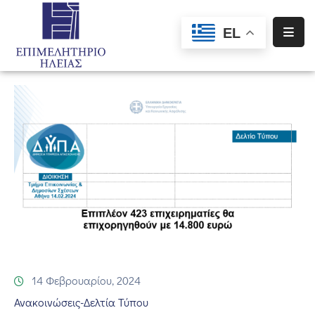
EL
Αρχική
Υπηρεσίες
Ενημέρωση
Σύλλογοι
–
Σωματεία
Ειδική
Πληροφόρηση
Προγράμματα
14 Φεβρουαρίου, 2024
Χρηματοδότησης
Ανακοινώσεις-Δελτία Τύπου