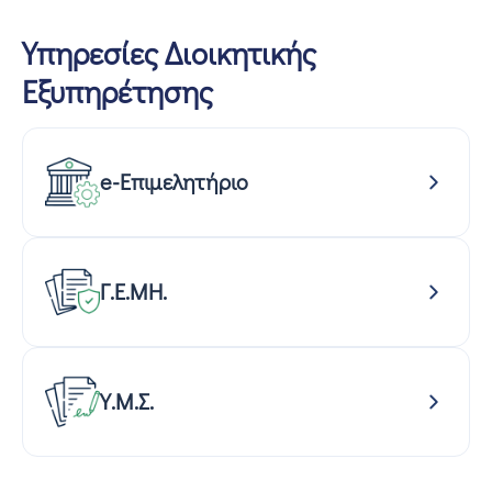
Υπηρεσίες Διοικητικής
Εξυπηρέτησης
e-Επιμελητήριο
Γ.Ε.ΜΗ.
Υ.Μ.Σ.