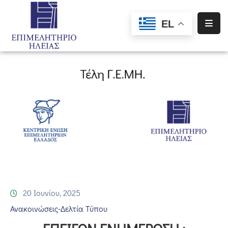
EL
Αρχική
Υπηρεσίες
Ενημέρωση
Σύλλογοι
–
Σωματεία
Ειδική
Πληροφόρηση
20 Ιουνίου, 2025
Προγράμματα
Χρηματοδότησης
Ανακοινώσεις-Δελτία Τύπου