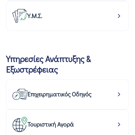
Υ.Μ.Σ.
Υπηρεσίες Ανάπτυξης &
Εξωστρέφειας
Επιχειρηματικός Οδηγός
Τουριστική Αγορά