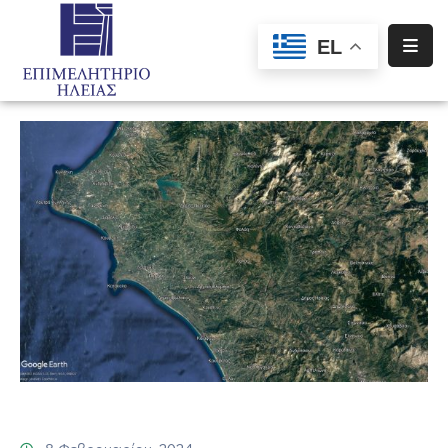
EL
Αρχική
Υπηρεσίες
Ενημέρωση
Σύλλογοι
–
Σωματεία
Ειδική
Πληροφόρηση
Προγράμματα
Χρηματοδότησης