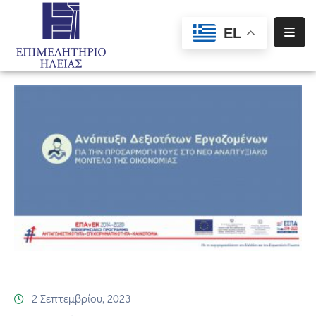
EL
Αρχική
Υπηρεσίες
Ενημέρωση
Σύλλογοι
–
Σωματεία
Ειδική
Πληροφόρηση
Προγράμματα
Χρηματοδότησης
2 Σεπτεμβρίου, 2023