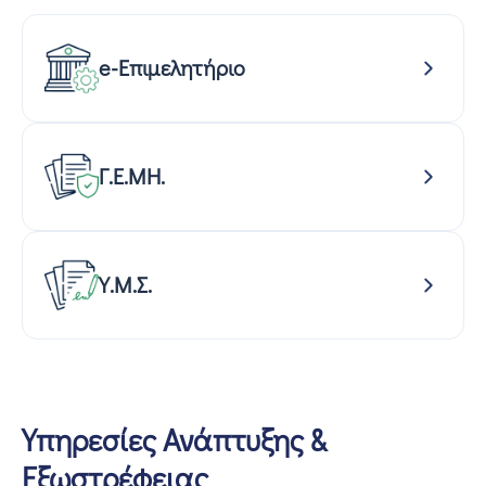
e-Επιμελητήριο
Γ.Ε.ΜΗ.
Υ.Μ.Σ.
Υπηρεσίες Ανάπτυξης &
Εξωστρέφειας