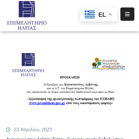
EL
Αρχική
Υπηρεσίες
Ενημέρωση
Σύλλογοι
–
Σωματεία
Ειδική
Πληροφόρηση
Προγράμματα
Χρηματοδότησης
23 Απριλίου, 2025
Ανακοινώσεις-Δελτία Τύπου
Ενημερωτικές Εκδηλώσεις