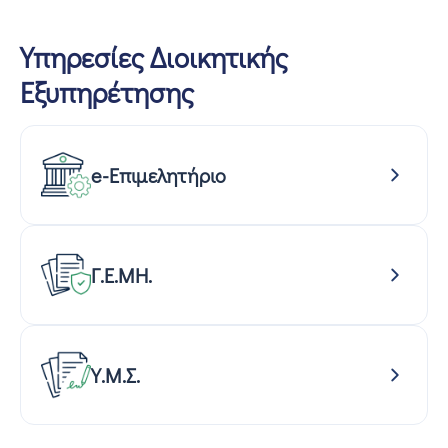
Υπηρεσίες Διοικητικής
Εξυπηρέτησης
e-Επιμελητήριο
Γ.Ε.ΜΗ.
Υ.Μ.Σ.