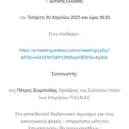
– Δυτικής Ελλάδας
την
Τετάρτη 30 Απριλίου 2025 και ώρα 18:30
Στον σύνδεσμο :
https://e-meeting.webex.com/e-meeting/j.php?
MTID=mfd7d7017d0113ff6faa978761bc4a306
Συντονιστής
:
κος
Πέτρος Ζουμπούλης
, Πρόεδρος του Συλλόγου Υπαλ/
λων Επιμ/ρίων Π.Η.Ι.Ν.Δ.Ε.
Στο εκπαιδευτικό διαδικτυακό σεμινάριο για τους
οικονομικούς φορείς – επιχειρήσεις μέλη του
Επιμελητηρίου, θα παρουσιασθούν :