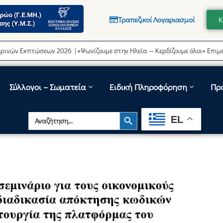
Τραπεζικοί Λογαριασμοί
Κ
 Εκπτώσεων 2026 | «Ψωνίζουμε στην Ηλεία — Κερδίζουμε όλοι» Επιμελητή
Σύλλογοι – Σωματεία
Ειδική Πληροφόρηση
Πρ
Search Button
Search
EL
for: