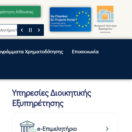
ράτηση Αίθουσας
ριο Ηλείας
Μήνυμα του Προέδρου του Επιμελητηρίου Ηλείας, Κωνσταντ
ογράμματα Χρηματοδότησης
Επικοινωνία
Υπηρεσίες Διοικητικής
Εξυπηρέτησης
e-Επιμελητήριο