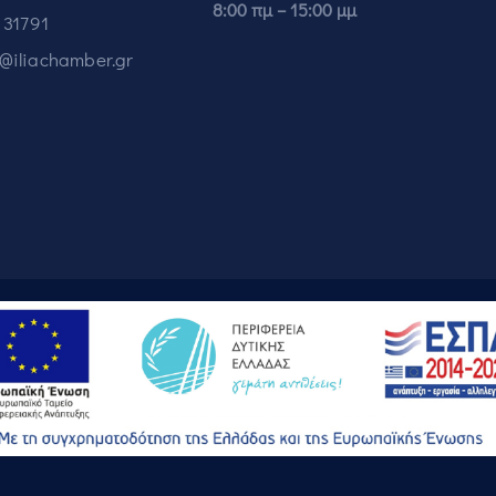
8:00 πμ – 15:00 μμ
 31791
o@iliachamber.gr