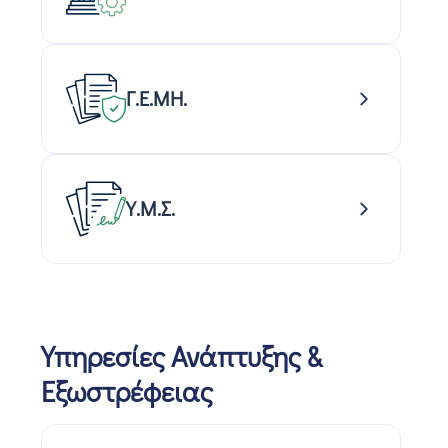
Γ.Ε.ΜΗ.
Υ.Μ.Σ.
Υπηρεσίες Ανάπτυξης &
Εξωστρέφειας