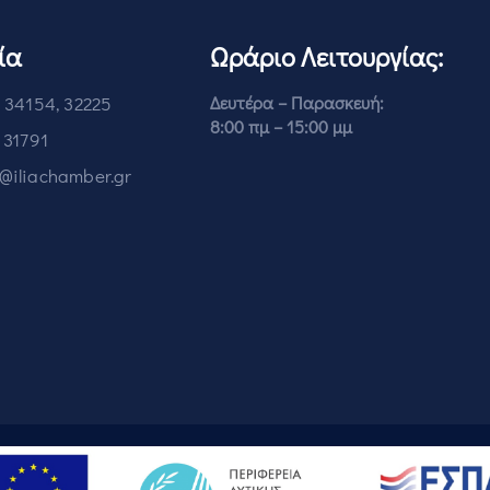
ία
Ωράριο Λειτουργίας:
 34154, 32225
Δευτέρα – Παρασκευή:
8:00 πμ – 15:00 μμ
 31791
o@iliachamber.gr