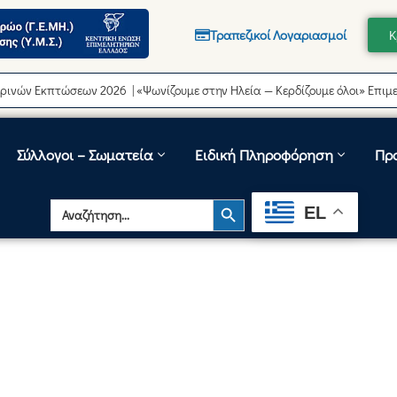
Τραπεζικοί Λογαριασμοί
Κ
ν Εκπτώσεων 2026 | «Ψωνίζουμε στην Ηλεία — Κερδίζουμε όλοι» Επιμελητ
Σύλλογοι – Σωματεία
Ειδική Πληροφόρηση
Πρ
Search Button
Search
EL
for: