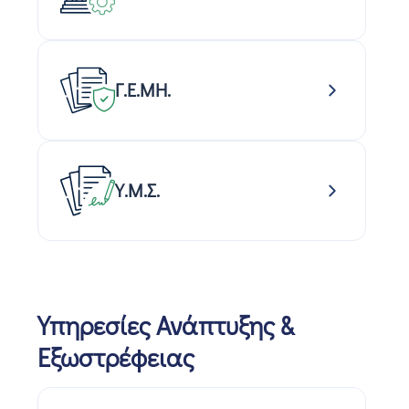
Γ.Ε.ΜΗ.
Υ.Μ.Σ.
Υπηρεσίες Ανάπτυξης &
Εξωστρέφειας