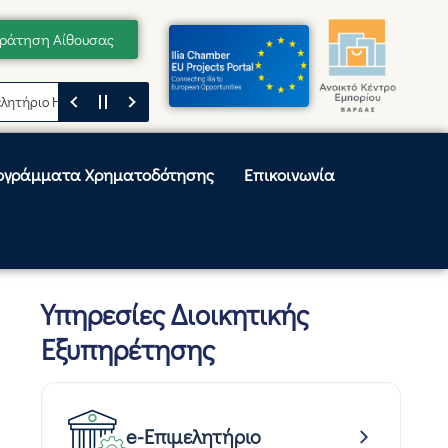
ράτηση Αίθουσας
ήριο Ηλείας
Μήνυμα του Προέδρου του Επιμελητηρίου Ηλείας, Κωνσταν
ογράμματα Χρηματοδότησης
Επικοινωνία
Υπηρεσίες Διοικητικής
Εξυπηρέτησης
e-Επιμελητήριο