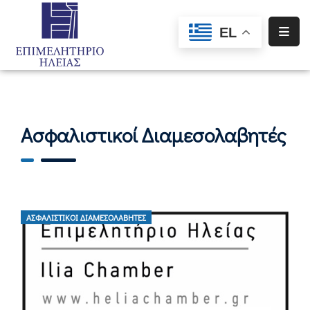
EL
Αρχική
Υπηρεσίες
Ενημέρωση
Ασφαλιστικοί Διαμεσολαβητές
Σύλλογοι
–
Σωματεία
Ειδική
ΑΣΦΑΛΙΣΤΙΚΟΊ ΔΙΑΜΕΣΟΛΑΒΗΤΈΣ
Πληροφόρηση
Προγράμματα
Χρηματοδότησης