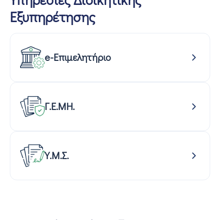
Εξυπηρέτησης
e-Επιμελητήριο
Γ.Ε.ΜΗ.
Υ.Μ.Σ.