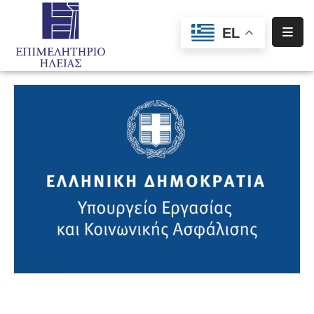
EL
Αρχική
Υπηρεσίες
Ενημέρωση
Σύλλογοι
–
Σωματεία
Ειδική
Πληροφόρηση
Προγράμματα
Χρηματοδότησης