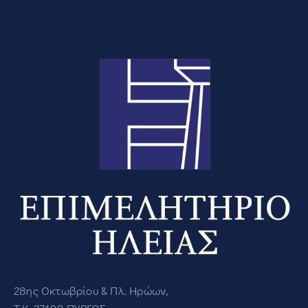
28ης Οκτωβρίου & Πλ. Ηρώων,