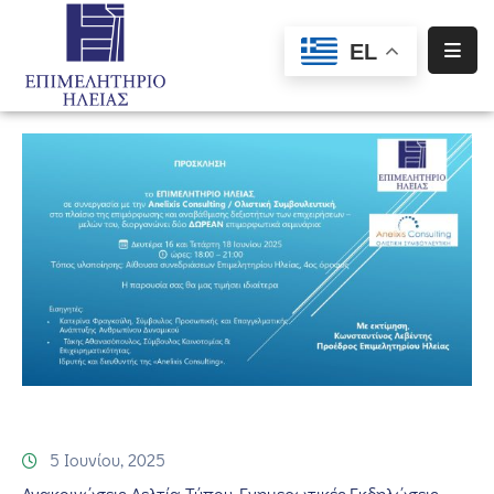
EL
Αρχική
Υπηρεσίες
Ενημέρωση
Σύλλογοι
–
Σωματεία
Ειδική
Πληροφόρηση
Προγράμματα
Χρηματοδότησης
5 Ιουνίου, 2025
Ανακοινώσεις-Δελτία Τύπου
Ενημερωτικές Εκδηλώσεις