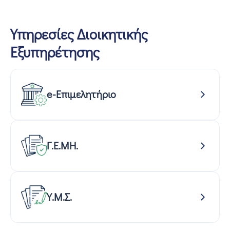
Υπηρεσίες Διοικητικής
Εξυπηρέτησης
e-Επιμελητήριο
Γ.Ε.ΜΗ.
Υ.Μ.Σ.