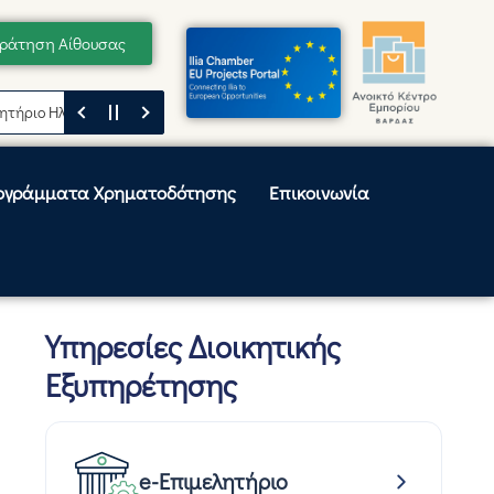
ράτηση Αίθουσας
 Ηλείας
Μήνυμα του Προέδρου του Επιμελητηρίου Ηλείας, Κωνσταντίνο
ογράμματα Χρηματοδότησης
Επικοινωνία
Υπηρεσίες Διοικητικής
Εξυπηρέτησης
e-Επιμελητήριο