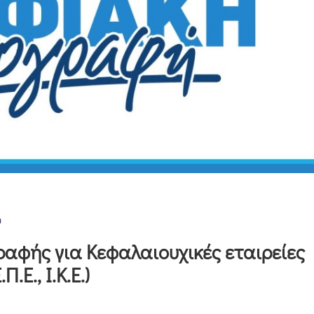
υ
αφής για Κεφαλαιουχικές εταιρείες
Ε.Π.Ε., Ι.Κ.Ε.)