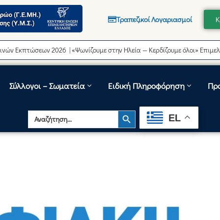
Τραπεζικοί Λογαριασμοί
Κ
τώσεων 2026 | «Ψωνίζουμε στην Ηλεία — Κερδίζουμε όλοι» Επιμελητήριο
Σύλλογοι – Σωματεία
Ειδική Πληροφόρηση
Πρ
Search Button
Search
EL
for: