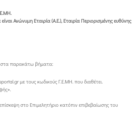
Ε.ΜΗ.
είναι Ανώνυμη Εταιρία (Α.Ε.), Εταιρία Περιορισμένης ευθύνης
αι στα παρακάτω βήματα:
ortal.gr με τους κωδικούς Γ.Ε.ΜΗ. που διαθέτει.
φής».
πίσκεψη στο Επιμελητήριο κατόπιν επιβεβαίωσης του