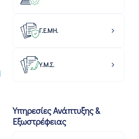
Γ.Ε.ΜΗ.
Υ.Μ.Σ.
Υπηρεσίες Ανάπτυξης &
Εξωστρέφειας