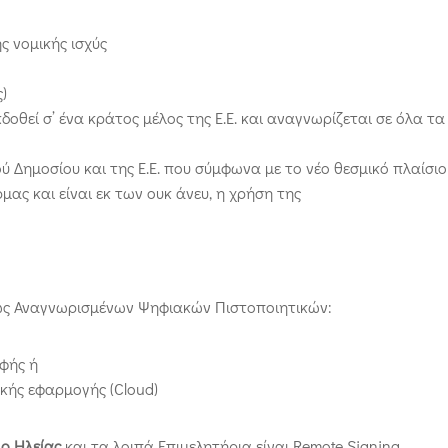
 νομικής ισχύς
)
δοθεί σ’ ένα κράτος μέλος της Ε.Ε. και αναγνωρίζεται σε όλα τα
ύ Δημοσίου και της Ε.Ε. που σύμφωνα με το νέο θεσμικό πλαίσιο
ας και είναι εκ των ουκ άνευ, η χρήση της
νώς Αναγνωρισμένων Ψηφιακών Πιστοποιητικών:
φής ή
ικής εφαρμογής (Cloud)
ιο Ηλείας
και τα λοιπά Επιμελητήρια είναι Remote Signing