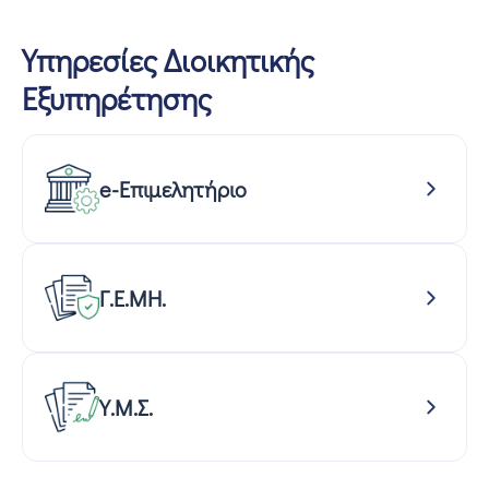
Υπηρεσίες Διοικητικής
Εξυπηρέτησης
e-Επιμελητήριο
Γ.Ε.ΜΗ.
Υ.Μ.Σ.