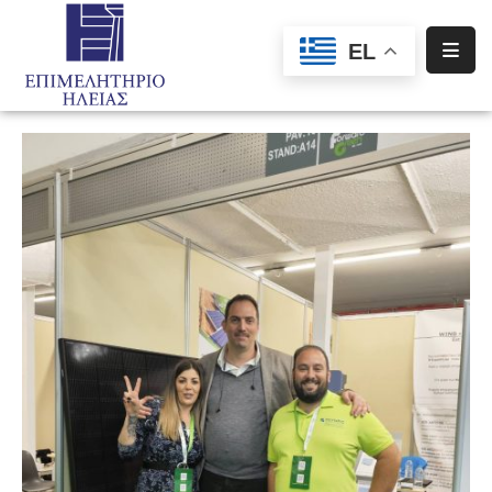
EL
Αρχική
Υπηρεσίες
Ενημέρωση
Σύλλογοι
–
Σωματεία
Ειδική
Πληροφόρηση
Προγράμματα
Χρηματοδότησης