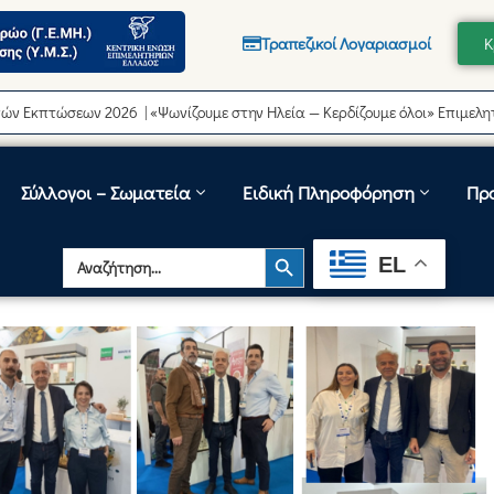
Τραπεζικοί Λογαριασμοί
Κ
εων 2026 | «Ψωνίζουμε στην Ηλεία — Κερδίζουμε όλοι» Επιμελητήριο Ηλε
Σύλλογοι – Σωματεία
Ειδική Πληροφόρηση
Πρ
Search Button
Search
EL
for: