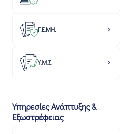
Γ.Ε.ΜΗ.
Υ.Μ.Σ.
Υπηρεσίες Ανάπτυξης &
Εξωστρέφειας