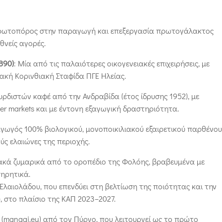
ωτοπόρος στην παραγωγή και επεξεργασία πρωτογάλακτος
θνείς αγορές.
890)
: Μία από τις παλαιότερες οικογενειακές επιχειρήσεις, με
ακή Κορινθιακή Σταφίδα ΠΓΕ Ηλείας.
υρδιστών καφέ από την Ανδραβίδα (έτος ίδρυσης 1952), με
r markets και με έντονη εξαγωγική δραστηριότητα.
ωγός 100% βιολογικού, μονοποικιλιακού εξαιρετικού παρθένου
ύς ελαιώνες της περιοχής.
κά ζυμαρικά από το οροπέδιο της Φολόης, βραβευμένα με
τηρητικά.
αιολάδου, που επενδύει στη βελτίωση της ποιότητας και την
 στο πλαίσιο της ΚΑΠ 2023–2027.
managi.eu) από τον Πύργο, που λειτουργεί ως το πρώτο