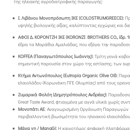
της ηλειακής αγροδιατροφικής παραγωγής:
Ι. Λιβάνου Μονοπρόσωπη ΙΚΕ (
COLOSTRUMGREECE
):
Πρ
υψηλής βιολογικής αξίας, καλύπτοντας εγχώριες και διε
ΑΦΟΙ Δ. ΚΟΡΟΝΤΖΗ ΙΚΕ (KORONZI BROTHERS CO., ίδρ. 1
έδρα τα Μαράθια Αμαλιάδας, που εξάγει την παραδοσι
KOFFEA
(Παναγιωτόπουλος Ιωάννης):
Τρίτη γενιά καβο
σημαντική παρουσία στον χώρο της εστίασης, των supe
Κτήμα Αντωνόπουλος (
Eutropia
Organic
Olive
Oil
):
Παραγ
ελαιολάδου (Κορωνέικη ΠΓΕ Ολυμπίας) από τους ορεινο
Ζυμαρικά Φολόη (Δημητρόπουλος Ανδρέας):
Παραδοσια
Great Taste Award, φτιαγμένα με αγνά υλικά χωρίς συν
Μονοπάτι ΑΕ
: Αναγνωρισμένη Οργάνωση Παραγωγών Ελ
περιβαλλοντική βιωσιμότητα του ηλειακού ελαιολάδου,
Μάνα γη /
ManaGi
:
Η καινοτόμος ψηφιακή πλατφόρμα (