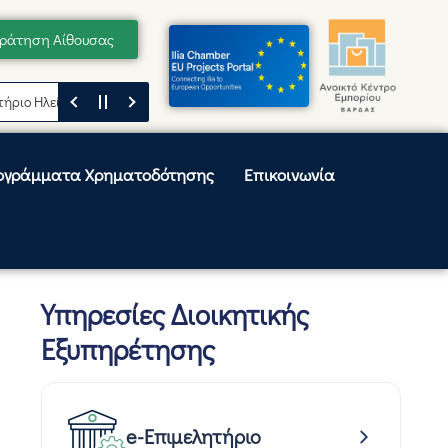
ράτηση Αίθουσας
ίας
Μήνυμα του Προέδρου του Επιμελητηρίου Ηλείας, Κωνσταντίνου Λε
ογράμματα Χρηματοδότησης
Επικοινωνία
Υπηρεσίες Διοικητικής
Εξυπηρέτησης
e-Επιμελητήριο