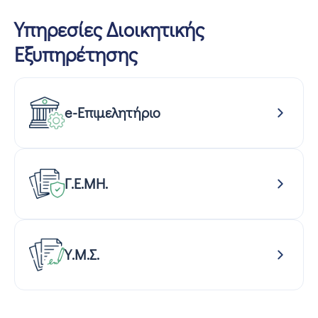
Υπηρεσίες Διοικητικής
Εξυπηρέτησης
e-Επιμελητήριο
Γ.Ε.ΜΗ.
Υ.Μ.Σ.