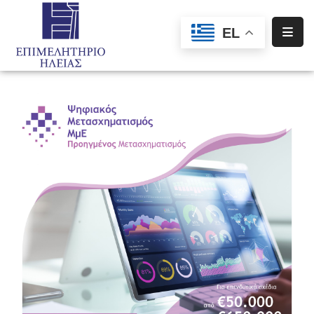
EL
Αρχική
Υπηρεσίες
Ενημέρωση
Σύλλογοι
–
Σωματεία
Ειδική
Πληροφόρηση
Προγράμματα
Χρηματοδότησης