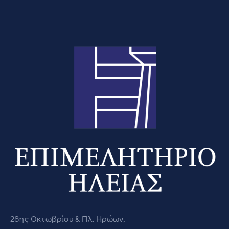
28ης Οκτωβρίου & Πλ. Ηρώων,