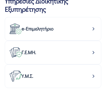
Υπηρεσίες Διοικητικής
Εξυπηρέτησης
e-Επιμελητήριο
Γ.Ε.ΜΗ.
Υ.Μ.Σ.