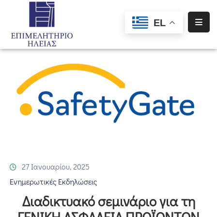
EL
Αρχική
Υπηρεσίες
Ενημέρωση
Σύλλογοι
–
Σωματεία
Ειδική
Πληροφόρηση
27 Ιανουαρίου, 2025
Ενημερωτικές Εκδηλώσεις
Προγράμματα
Διαδικτυακό σεμινάριο για τη
Χρηματοδότησης
ΓΕΝΙΚΗ ΑΣΦΑΛΕΙΑ ΠΡΟΪΟΝΤΩΝ