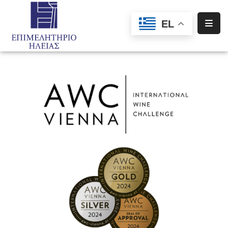
EL
Αρχική
Υπηρεσίες
Ενημέρωση
Σύλλογοι
–
Σωματεία
Ειδική
Πληροφόρηση
Προγράμματα
Χρηματοδότησης