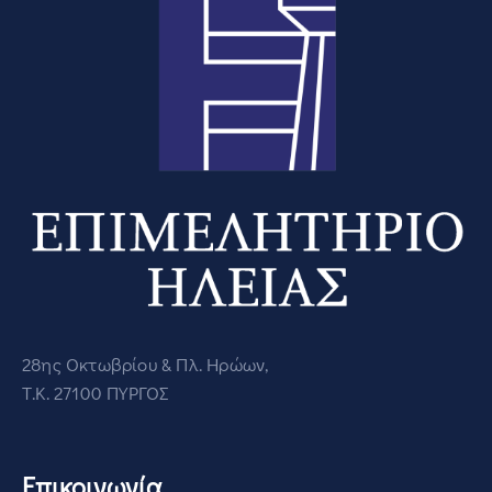
28ης Οκτωβρίου & Πλ. Ηρώων,
Τ.Κ. 27100 ΠΥΡΓΟΣ
Επικοινωνία