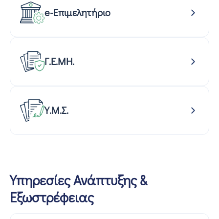
e-Επιμελητήριο
Γ.Ε.ΜΗ.
Υ.Μ.Σ.
Υπηρεσίες Ανάπτυξης &
Εξωστρέφειας