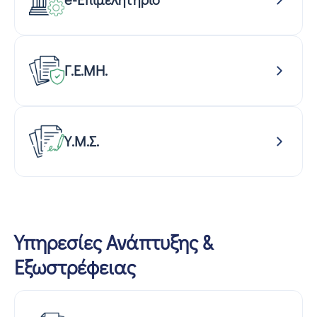
Γ.Ε.ΜΗ.
Υ.Μ.Σ.
Υπηρεσίες Ανάπτυξης &
Εξωστρέφειας