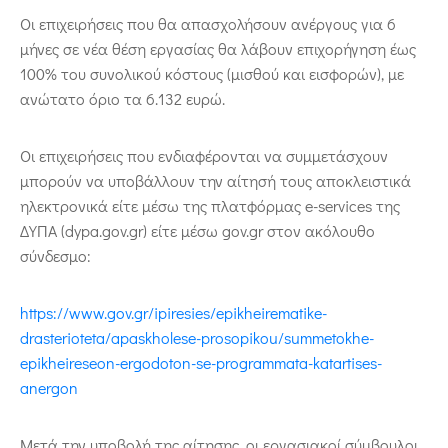
Οι επιχειρήσεις που θα απασχολήσουν ανέργους για 6
μήνες σε νέα θέση εργασίας θα λάβουν επιχορήγηση έως
100% του συνολικού κόστους (μισθού και εισφορών), με
ανώτατο όριο τα 6.132 ευρώ.
Οι επιχειρήσεις που ενδιαφέρονται να συμμετάσχουν
μπορούν να υποβάλλουν την αίτησή τους αποκλειστικά
ηλεκτρονικά είτε μέσω της πλατφόρμας e-services της
ΔΥΠΑ (dypa.gov.gr) είτε μέσω gov.gr στον ακόλουθο
σύνδεσμο:
https://www.gov.gr/ipiresies/epikheirematike-
drasterioteta/apaskholese-prosopikou/summetokhe-
epikheireseon-ergodoton-se-programmata-katartises-
anergon
Μετά την υποβολή της αίτησης, οι εργασιακοί σύμβουλοι