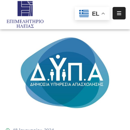
EL
Αρχική
Υπηρεσίες
Ενημέρωση
Σύλλογοι
–
Σωματεία
Ειδική
Πληροφόρηση
Προγράμματα
Χρηματοδότησης
18 Ιανουαρίου, 2024