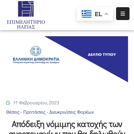
EL
Αρχική
Υπηρεσίες
Ενημέρωση
Σύλλογοι
–
Σωματεία
Ειδική
Πληροφόρηση
11 Φεβρουαρίου, 2023
Θέσεις - Προτάσεις - Διευκρινίσεις Φορέων
Προγράμματα
Απόδειξη νόμιμης κατοχής των
Χρηματοδότησης
αγροτεμαχίων που θα δηλωθούν