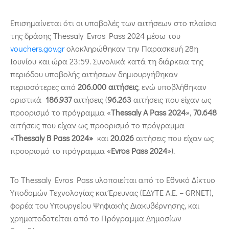
Επισημαίνεται ότι οι υποβολές των αιτήσεων στο πλαίσιο
της δράσης Thessaly Evros Pass 2024 μέσω του
vouchers.gov.gr
ολοκληρώθηκαν την Παρασκευή 28η
Ιουνίου και ώρα 23:59. Συνολικά κατά τη διάρκεια της
περιόδου υποβολής αιτήσεων δημιουργήθηκαν
περισσότερες από
206.000 αιτήσεις
, ενώ υποβλήθηκαν
οριστικά
186.937
αιτήσεις (
96.263
αιτήσεις που είχαν ως
προορισμό το πρόγραμμα «
Thessaly
A
Pass
2024
»,
70.648
αιτήσεις που είχαν ως προορισμό το πρόγραμμα
«
Thessaly
B
Pass
2024»
και
20.026
αιτήσεις που είχαν ως
προορισμό το πρόγραμμα «
Evros
Pass
2024
»).
Το Thessaly Evros Pass υλοποιείται από το Εθνικό Δίκτυο
Υποδομών Τεχνολογίας και Έρευνας (ΕΔΥΤΕ Α.Ε. – GRNET),
φορέα του Υπουργείου Ψηφιακής Διακυβέρνησης, και
χρηματοδοτείται από το Πρόγραμμα Δημοσίων