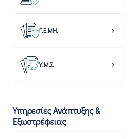
Γ.Ε.ΜΗ.
Υ.Μ.Σ.
Υπηρεσίες Ανάπτυξης &
Εξωστρέφειας