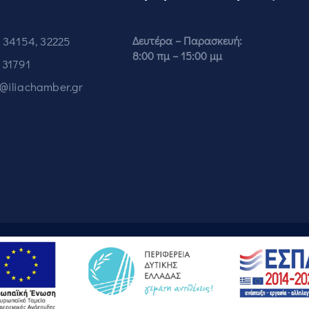
 34154, 32225
Δευτέρα – Παρασκευή:
8:00 πμ – 15:00 μμ
 31791
o@iliachamber.gr