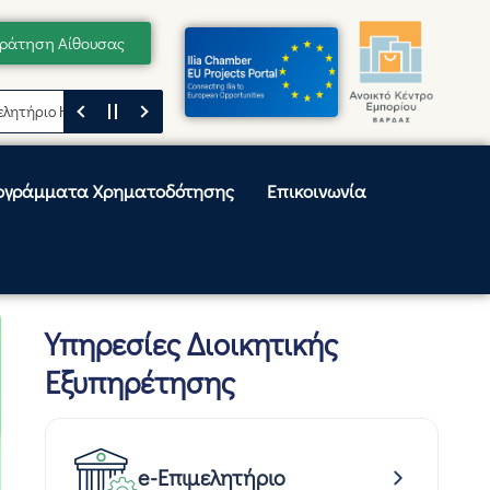
ράτηση Αίθουσας
ιο Ηλείας
Μήνυμα του Προέδρου του Επιμελητηρίου Ηλείας, Κωνσταντί
ογράμματα Χρηματοδότησης
Επικοινωνία
Υπηρεσίες Διοικητικής
Εξυπηρέτησης
e-Επιμελητήριο