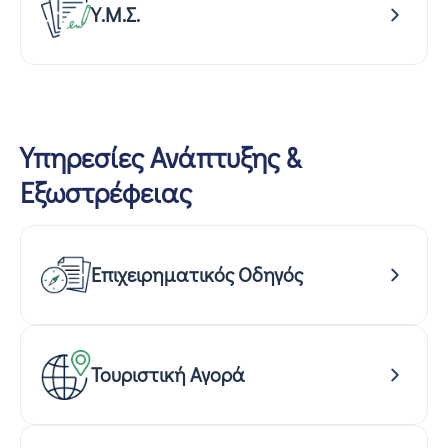
Υ.Μ.Σ.
Υπηρεσίες Ανάπτυξης &
Εξωστρέφειας
Επιχειρηματικός Οδηγός
Τουριστική Αγορά