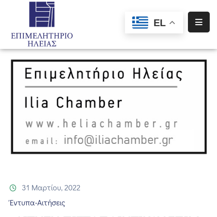
EL
Αρχική
Υπηρεσίες
Ενημέρωση
Σύλλογοι
–
Σωματεία
Ειδική
Πληροφόρηση
Προγράμματα
31 Μαρτίου, 2022
Χρηματοδότησης
Έντυπα-Αιτήσεις