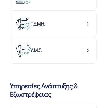
Γ.Ε.ΜΗ.
Υ.Μ.Σ.
Υπηρεσίες Ανάπτυξης &
Εξωστρέφειας