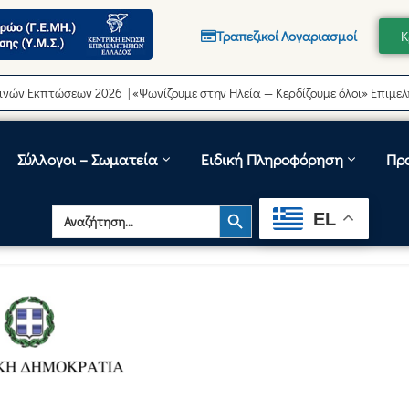
Τραπεζικοί Λογαριασμοί
Κ
πτώσεων 2026 | «Ψωνίζουμε στην Ηλεία — Κερδίζουμε όλοι» Επιμελητήρι
Σύλλογοι – Σωματεία
Ειδική Πληροφόρηση
Πρ
Search Button
Search
EL
for: