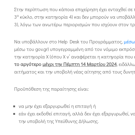
Στην περίπτωση που κάποια επιχείρηση έχει ενταχθεί σ
ο
3
κύκλο, στην κατηγορία 4) και δεν μπορούν να υποβάλ
3), λόγω των ανωτέρω περιορισμών που ισχύουν στον τρ
Να υποβάλλουν στο Help Desk του Προγράμματος,
μέσω
μέσω του gov.gr) υπογεγραμμένη από τον νόμιμο εκπρό
την κατηγορία Χ (όπου Χ ν’ αναφέρεται η κατηγορία που
το αργότερο
μέχρι την Πέμπτη 14 Μαρτίου 2024
, ειδάλλ
αιτήματος και την υποβολή νέας αίτησης από τους δυνητ
Προϋπόθεση της παραίτησης είναι:
να μην έχει εξαργυρωθεί η επιταγή ή
εάν έχει εκδοθεί επιταγή, αλλά δεν έχει εξαργυρωθεί, 
την υποβολή της Υπεύθυνης Δήλωσης.