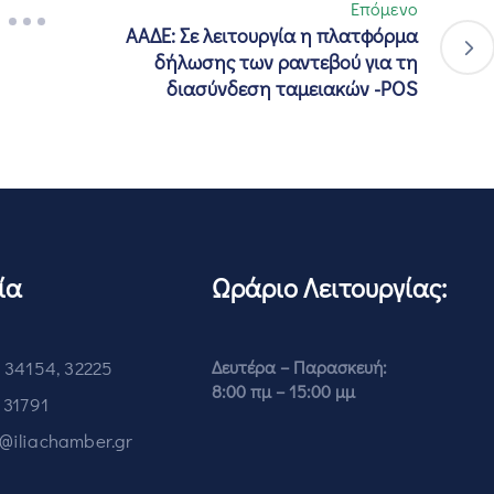
Επόμενο
ΑΑΔΕ: Σε λειτουργία η πλατφόρμα
δήλωσης των ραντεβού για τη
διασύνδεση ταμειακών -POS
ία
Ωράριο Λειτουργίας:
 34154, 32225
Δευτέρα – Παρασκευή:
8:00 πμ – 15:00 μμ
 31791
o@iliachamber.gr