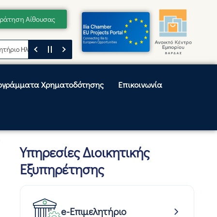
ράτηση Αίθουσας
ο Ηλείας
Μήνυμα του Προέδρου του Επιμελητηρίου Ηλείας, Κωνσταντίν
ογράμματα Χρηματοδότησης
Επικοινωνία
Υπηρεσίες Διοικητικής
Εξυπηρέτησης
e-Επιμελητήριο