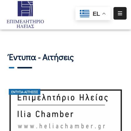
EL
Αρχική
Υπηρεσίες
Ενημέρωση
Έντυπα - Αιτήσεις
Σύλλογοι
–
Σωματεία
Ειδική
ΈΝΤΥΠΑ-ΑΙΤΉΣΕΙΣ
Πληροφόρηση
Προγράμματα
Χρηματοδότησης