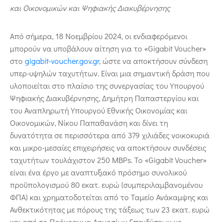
και Οικονομικών και Ψηφιακής Διακυβέρνησης
Από σήμερα, 18 Νοεμβρίου 2024, οι ενδιαφερόμενοι
μπορούν να υποβάλουν αίτηση για το «Gigabit Voucher»
στο
gigabit-voucher.gov.gr
, ώστε να αποκτήσουν σύνδεση
υπερ-υψηλών ταχυτήτων. Είναι μια σημαντική δράση που
υλοποιείται στο πλαίσιο της συνεργασίας του Υπουργού
Ψηφιακής Διακυβέρνησης, Δημήτρη Παπαστεργίου και
του Αναπληρωτή Υπουργού Εθνικής Οικονομίας και
Οικονομικών, Νίκου Παπαθανάση και δίνει τη
δυνατότητα σε περισσότερα από 379 χιλιάδες νοικοκυριά
και μικρο-μεσαίες επιχειρήσεις να αποκτήσουν συνδέσεις
ταχυτήτων τουλάχιστον 250 ΜBPs. Το «Gigabit Voucher»
είναι ένα έργο με αναπτυξιακό πρόσημο συνολικού
προϋπολογισμού 80 εκατ. ευρώ (συμπεριλαμβανομένου
ΦΠΑ) και χρηματοδοτείται από το Ταμείο Ανάκαμψης και
Ανθεκτικότητας με πόρους της τάξεως των 23 εκατ. ευρώ
και από το Πρόγραμμα Δημοσίων Επενδύσεων με