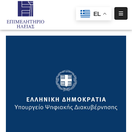
EL
Αρχική
Υπηρεσίες
Ενημέρωση
Σύλλογοι
–
Σωματεία
Ειδική
Πληροφόρηση
Προγράμματα
Χρηματοδότησης