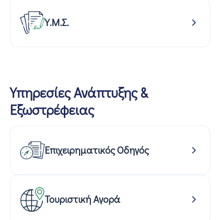
Υ.Μ.Σ.
Υπηρεσίες Ανάπτυξης &
Εξωστρέφειας
Επιχειρηματικός Οδηγός
Τουριστική Αγορά